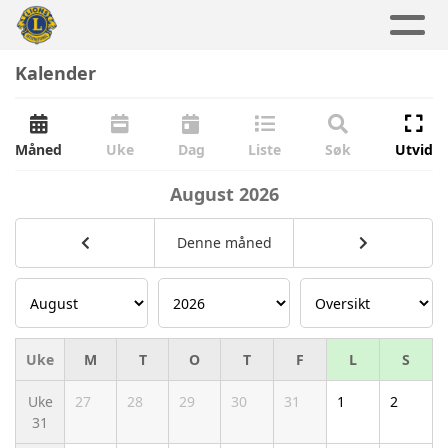
Kalender
Måned
Uke
Dag
Liste
Søk
Utvid
August
2026
Denne måned
Uke
M
T
O
T
F
L
S
Uke
27
28
29
30
31
1
2
31