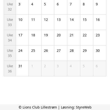
Uke
3
4
5
6
7
8
9
32
Uke
10
11
12
13
14
15
16
33
Uke
17
18
19
20
21
22
23
34
Uke
24
25
26
27
28
29
30
35
Uke
31
1
2
3
4
5
6
36
© Lions Club Lillestrøm | Løsning:
StyreWeb